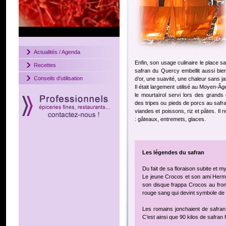
Actualités / Agenda
Enfin, son usage culinaire le place 
Recettes
safran du Quercy embellit aussi bie
Conseils d'utilisation
d’or, une suavité, une chaleur sans jam
Il était largement utilisé au Moyen-Â
le mourtaïrol servi lors des grands
des tripes ou pieds de porcs au safran
viandes et poissons, riz et pâtes. Il
: gâteaux, entremets, glaces.
Les légendes du safran
Du fait de sa floraison subite et m
Le jeune Crocos et son ami Hermès
son disque frappa Crocos au front 
rouge sang qui devint symbole de v
Les romains jonchaient de safran 
C’est ainsi que 90 kilos de safran 