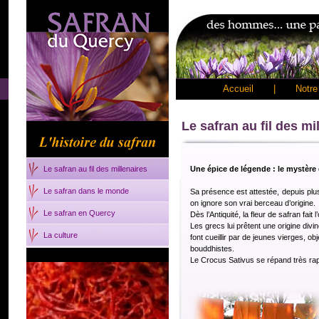
Accueil
|
Notre 
Le safran au fil des mi
Le safran au fil des millenaires
Une épice de légende : le mystère
Le safran dans le monde
Sa présence est attestée, depuis p
on ignore son vrai berceau d’origine.
Le safran en Quercy
Dès l’Antiquité, la fleur de safran fai
Les grecs lui prêtent une origine divi
La culture
font cueillir par de jeunes vierges, ob
bouddhistes.
Le Crocus Sativus se répand très ra