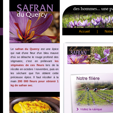
Accueil
|
Notre 
Le
safran du Quercy
est une épice
qui nait d'une fleur d'un bleu mauve
d'où se détache le rouge profond des
stigmates; c'est en prélevant
les
stigmates de ces fleurs
lors de la
récolte en octobre / novembre, puis en
les séchant que l'on obtient cette
précieuse épice. Il faut récolter à la
main
200 000 fleurs pour obtenir 1
kg de safran sec
.