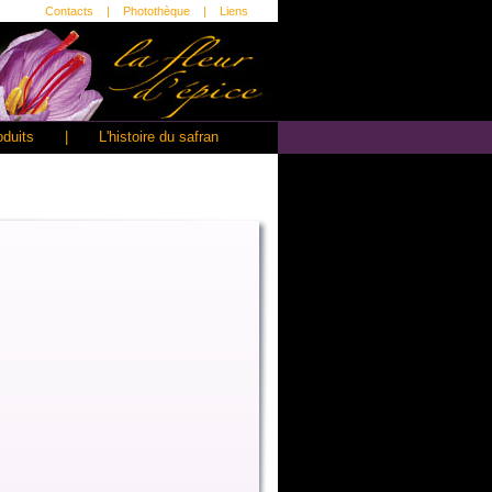
Contacts
|
Photothèque
|
Liens
oduits
|
L'histoire du safran