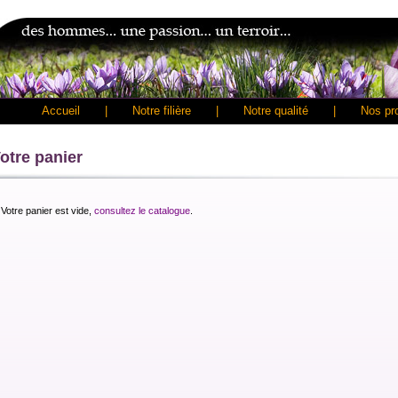
Accueil
|
Notre filière
|
Notre qualité
|
Nos pr
otre panier
Votre panier est vide,
consultez le catalogue
.