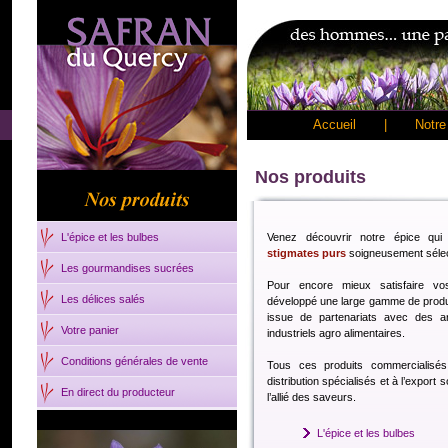
Accueil
|
Notre 
Nos produits
L'épice et les bulbes
Venez découvrir notre épice qui n
stigmates purs
soigneusement sélec
Les gourmandises sucrées
Pour encore mieux satisfaire v
Les délices salés
développé une large gamme de produ
issue de partenariats avec des ar
Votre panier
industriels agro alimentaires.
Conditions générales de vente
Tous ces produits commercialisé
distribution spécialisés et à l’export 
En direct du producteur
l’allié des saveurs.
L'épice et les bulbes