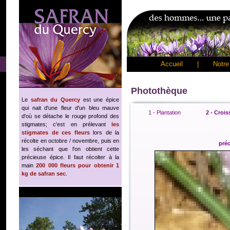
Accueil
|
Notre 
Photothèque
Le
safran du Quercy
est une épice
qui nait d'une fleur d'un bleu mauve
1 - Plantation
2 - Croi
d'où se détache le rouge profond des
stigmates; c'est en prélevant
les
stigmates de ces fleurs
lors de la
récolte en octobre / novembre, puis en
pré
les séchant que l'on obtient cette
précieuse épice. Il faut récolter à la
main
200 000 fleurs pour obtenir 1
kg de safran sec
.