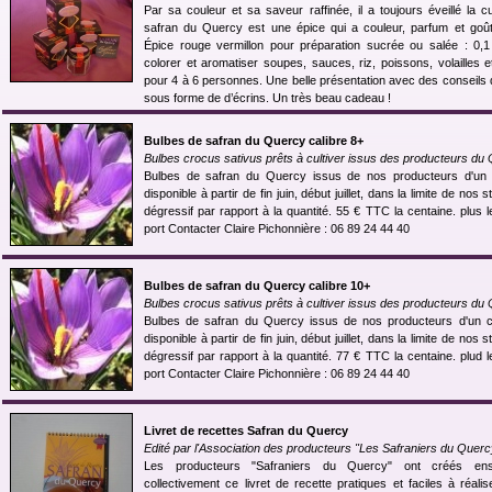
Par sa couleur et sa saveur raffinée, il a toujours éveillé la c
safran du Quercy est une épice qui a couleur, parfum et goût 
Épice rouge vermillon pour préparation sucrée ou salée : 0,1 
colorer et aromatiser soupes, sauces, riz, poissons, volailles 
pour 4 à 6 personnes. Une belle présentation avec des conseils d'
sous forme de d’écrins. Un très beau cadeau !
Bulbes de safran du Quercy calibre 8+
Bulbes crocus sativus prêts à cultiver issus des producteurs du
Bulbes de safran du Quercy issus de nos producteurs d'un 
disponible à partir de fin juin, début juillet, dans la limite de nos 
dégressif par rapport à la quantité. 55 € TTC la centaine. plus l
port Contacter Claire Pichonnière : 06 89 24 44 40
Bulbes de safran du Quercy calibre 10+
Bulbes crocus sativus prêts à cultiver issus des producteurs du
Bulbes de safran du Quercy issus de nos producteurs d'un c
disponible à partir de fin juin, début juillet, dans la limite de nos 
dégressif par rapport à la quantité. 77 € TTC la centaine. plud l
port Contacter Claire Pichonnière : 06 89 24 44 40
Livret de recettes Safran du Quercy
Edité par l'Association des producteurs "Les Safraniers du Querc
Les producteurs "Safraniers du Quercy" ont créés en
collectivement ce livret de recette pratiques et faciles à réali