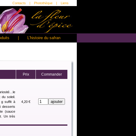
Contacts
|
Photothèque
|
Liens
oduits
|
L'histoire du safran
Prix
Commander
uriosité…le
du soleil.
g suffit à
4,20 €
et desserts
te (sauce
et. Un très