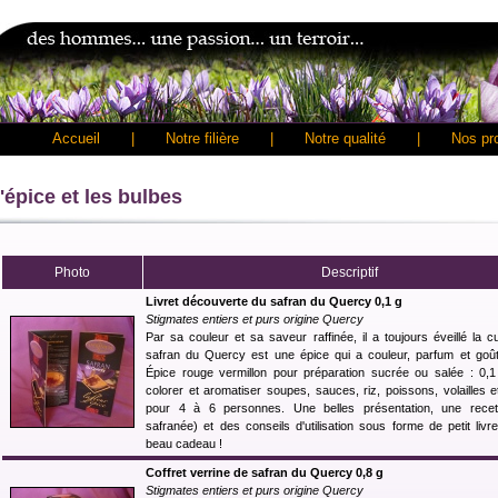
Accueil
|
Notre filière
|
Notre qualité
|
Nos pr
'épice et les bulbes
Photo
Descriptif
Livret découverte du safran du Quercy 0,1 g
Stigmates entiers et purs origine Quercy
Par sa couleur et sa saveur raffinée, il a toujours éveillé la c
safran du Quercy est une épice qui a couleur, parfum et goût 
Épice rouge vermillon pour préparation sucrée ou salée : 0,1 
colorer et aromatiser soupes, sauces, riz, poissons, volailles 
pour 4 à 6 personnes. Une belles présentation, une recet
safranée) et des conseils d'utilisation sous forme de petit livr
beau cadeau !
Coffret verrine de safran du Quercy 0,8 g
Stigmates entiers et purs origine Quercy