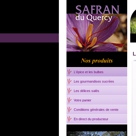
L
L'épice et les bulbes
Les gourmandises sucrées
Les délices salés
Votre panier
Conditions générales de vente
En direct du producteur