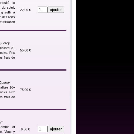
uriosité…le
du soleil.
22,00 €
g suffit à
et desserts
utilisation
 Quercy
calibre 8+
55,00 €
stocks. Prix
es frais de
 Quercy
alibre 10+
75,00 €
stocks. Prix
es frais de
y"
semble et
9,50 €
ser. Vous y